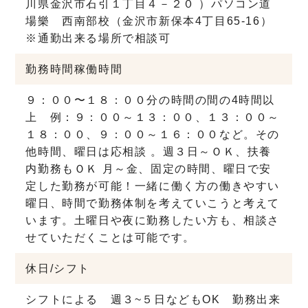
川県金沢市石引１丁目４－２０ ）パソコン道
場樂 西南部校（金沢市新保本4丁目65-16）
※通勤出来る場所で相談可
勤務時間
稼働時間
９：００〜１８：００分の時間の間の4時間以
上 例：９：００～１３：００、１３：００～
１８：００、９：００～１６：００など。その
他時間、曜日は応相談 。週３日～ＯＫ、扶養
内勤務もＯＫ 月～金、固定の時間、曜日で安
定した勤務が可能！一緒に働く方の働きやすい
曜日、時間で勤務体制を考えていこうと考えて
います。土曜日や夜に勤務したい方も、相談さ
せていただくことは可能です。
休日/シフト
シフトによる 週３~５日などもOK 勤務出来