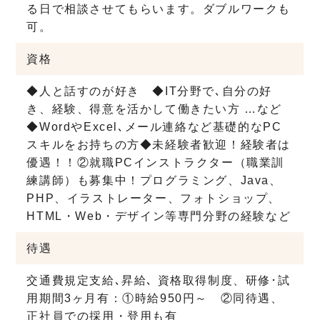
る日で相談させてもらいます。ダブルワークも
可。
資格
◆人と話すのが好き ◆IT分野で､自分の好
き、経験、得意を活かして働きたい方 …など
◆WordやExcel､メール連絡など基礎的なPC
スキルをお持ちの方◆未経験者歓迎！経験者は
優遇！！②就職PCインストラクター（職業訓
練講師）も募集中！プログラミング、Java、
PHP、イラストレーター、フォトショップ、
HTML・Web・デザイン等専門分野の経験など
待遇
交通費規定支給､昇給､ 資格取得制度、研修･試
用期間3ヶ月有：①時給950円～ ②同待遇、
正社員での採用・登用も有