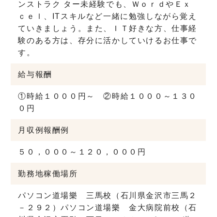
ンストラク ター未経験でも、ＷｏｒｄやＥｘ
ｃｅｌ、ITスキルなど一緒に勉強しながら覚え
ていきましょう。また、ＩＴ好きな方、仕事経
験のある方は、存分に活かしていけるお仕事で
す。
給与
報酬
①時給１０００円～ ②時給１０００～１３０
０円
月収例
報酬例
５０，０００～１２０，０００円
勤務地
稼働場所
パソコン道場樂 三馬校（石川県金沢市三馬２
－２９２）パソコン道場樂 金大病院前校（石