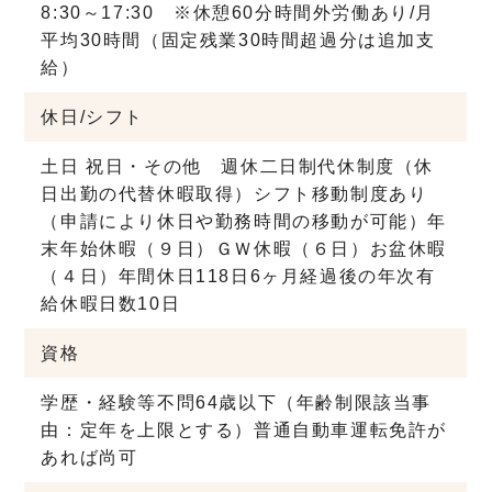
8:30～17:30 ※休憩60分
時間外労働あり/月
平均30時間
（固定残業30時間超過分は追加支
給）
休日/シフト
土日 祝日・その他 週休二日制
代休制度（休
日出勤の代替休暇取得）
シフト移動制度あり
（申請により休日や勤務時間の移動が可能）
年
末年始休暇（９日）ＧＷ休暇（６日）お盆休暇
（４日）
年間休日118日
6ヶ月経過後の年次有
給休暇日数10日
資格
学歴・経験等不問
64歳以下（年齢制限該当事
由：定年を上限とする）
普通自動車運転免許が
あれば尚可