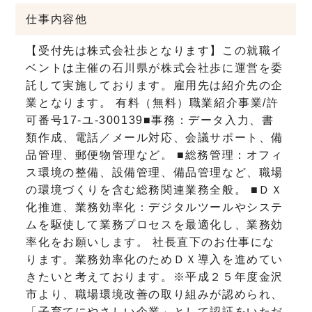
仕事内容他
【受付先は株式会社歩となります】この就職イ
ベントは主催の石川県が株式会社歩に運営を委
託して実施しております。雇用先は紹介先の企
業となります。 有料（無料）職業紹介事業/許
可番号17-ユ-300139
■事務：データ入力、書
類作成、電話／メール対応、会議サポート、備
品管理、郵便物管理など。
■総務管理：オフィ
ス環境の整備、設備管理、備品管理など、職場
の環境づくりを含む総務関連業務全般。
■ＤＸ
化推進、業務効率化：デジタルツールやシステ
ムを駆使して業務プロセスを最適化し、業務効
率化をお願いします。
社長直下のお仕事にな
ります。業務効率化のためＤＸ導入を進めてい
きたいと考えております。
※平成２５年度金沢
市より、職場環境改善の取り組みが認められ、
「子育てにやさしい企業」として認証をいただ